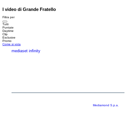
I video di Grande Fratello
Filtra per
Tutti
Puntate
Daytime
Clip
Esclusive
Promo
Come si vota
mediaset infinity
MEDIASET INFINITY
CORPORATE
PRIVACY
COOKIE
Copyright © 1999-2026 RTI S.p.A. Direzione Business Digital - P.Iva
03976881007 - Tutti i diritti riservati - Per la pubblicità
Mediamond S.p.a.
RTI spa, Gruppo Mediaset - Sede legale: 00187 Roma Largo del Nazareno 8 -
Cap. Soc. € 500.000.007,00 int. vers. - Registro delle Imprese di Roma,
C.F.06921720154
Rispetto ai contenuti e ai dati personali trasmessi e/o riprodotti è vietata ogni
utilizzazione funzionale all’addestramento di sistemi di intelligenza artificiale
generativa. È altresì fatto divieto espresso di utilizzare mezzi automatizzati di
data scraping.