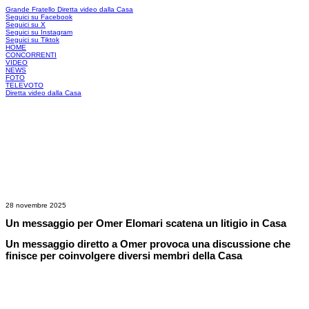
Grande Fratello
Diretta video dalla Casa
Seguici su Facebook
Seguici su X
Seguici su Instagram
Seguici su Tiktok
HOME
CONCORRENTI
VIDEO
NEWS
FOTO
TELEVOTO
Diretta video dalla Casa
28 novembre 2025
Un messaggio per Omer Elomari scatena un litigio in Casa
Un messaggio diretto a Omer provoca una discussione che
finisce per coinvolgere diversi membri della Casa