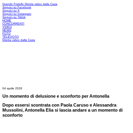
Grande Fratello
Diretta video dalla Casa
Seguici su Facebook
Seguici su X
Seguici su Instagram
Seguici su Tiktok
HOME
CONCORRENTI
VIDEO
NEWS
FOTO
TELEVOTO
Diretta video dalla Casa
04 aprile 2026
Un momento di delusione e sconforto per Antonella
Dopo essersi scontrata con Paola Caruso e Alessandra
Mussolini, Antonella Elia si lascia andare a un momento di
sconforto