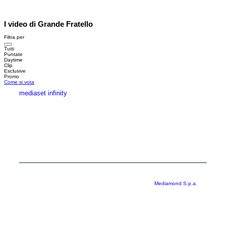
I video di Grande Fratello
Filtra per
Tutti
Puntate
Daytime
Clip
Esclusive
Promo
Come si vota
mediaset infinity
MEDIASET INFINITY
CORPORATE
PRIVACY
COOKIE
Copyright © 1999-2026 RTI S.p.A. Direzione Business Digital - P.Iva
03976881007 - Tutti i diritti riservati - Per la pubblicità
Mediamond S.p.a.
RTI spa, Gruppo Mediaset - Sede legale: 00187 Roma Largo del Nazareno 8 -
Cap. Soc. € 500.000.007,00 int. vers. - Registro delle Imprese di Roma,
C.F.06921720154
Rispetto ai contenuti e ai dati personali trasmessi e/o riprodotti è vietata ogni
utilizzazione funzionale all’addestramento di sistemi di intelligenza artificiale
generativa. È altresì fatto divieto espresso di utilizzare mezzi automatizzati di