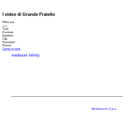
I video di Grande Fratello
Filtra per
Tutti
Puntate
Daytime
Clip
Esclusive
Promo
Come si vota
mediaset infinity
MEDIASET INFINITY
CORPORATE
PRIVACY
COOKIE
Copyright © 1999-2026 RTI S.p.A. Direzione Business Digital - P.Iva
03976881007 - Tutti i diritti riservati - Per la pubblicità
Mediamond S.p.a.
RTI spa, Gruppo Mediaset - Sede legale: 00187 Roma Largo del Nazareno 8 -
Cap. Soc. € 500.000.007,00 int. vers. - Registro delle Imprese di Roma,
C.F.06921720154
Rispetto ai contenuti e ai dati personali trasmessi e/o riprodotti è vietata ogni
utilizzazione funzionale all’addestramento di sistemi di intelligenza artificiale
generativa. È altresì fatto divieto espresso di utilizzare mezzi automatizzati di