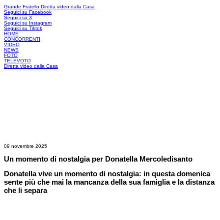
Grande Fratello
Diretta video dalla Casa
Seguici su Facebook
Seguici su X
Seguici su Instagram
Seguici su Tiktok
HOME
CONCORRENTI
VIDEO
NEWS
FOTO
TELEVOTO
Diretta video dalla Casa
09 novembre 2025
Un momento di nostalgia per Donatella Mercoledisanto
Donatella vive un momento di nostalgia: in questa domenica
sente più che mai la mancanza della sua famiglia e la distanza
che li separa