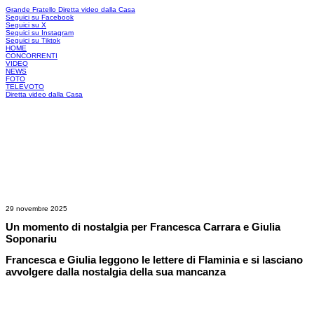
Grande Fratello
Diretta video dalla Casa
Seguici su Facebook
Seguici su X
Seguici su Instagram
Seguici su Tiktok
HOME
CONCORRENTI
VIDEO
NEWS
FOTO
TELEVOTO
Diretta video dalla Casa
29 novembre 2025
Un momento di nostalgia per Francesca Carrara e Giulia
Soponariu
Francesca e Giulia leggono le lettere di Flaminia e si lasciano
avvolgere dalla nostalgia della sua mancanza