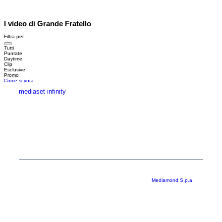
I video di Grande Fratello
Filtra per
Tutti
Puntate
Daytime
Clip
Esclusive
Promo
Come si vota
mediaset infinity
MEDIASET INFINITY
CORPORATE
PRIVACY
COOKIE
Copyright © 1999-2026 RTI S.p.A. Direzione Business Digital - P.Iva
03976881007 - Tutti i diritti riservati - Per la pubblicità
Mediamond S.p.a.
RTI spa, Gruppo Mediaset - Sede legale: 00187 Roma Largo del Nazareno 8 -
Cap. Soc. € 500.000.007,00 int. vers. - Registro delle Imprese di Roma,
C.F.06921720154
Rispetto ai contenuti e ai dati personali trasmessi e/o riprodotti è vietata ogni
utilizzazione funzionale all’addestramento di sistemi di intelligenza artificiale
generativa. È altresì fatto divieto espresso di utilizzare mezzi automatizzati di