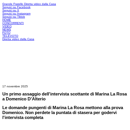
Grande Fratello
Diretta video dalla Casa
Seguici su Facebook
Seguici su X
Seguici su Instagram
Seguici su Tiktok
HOME
CONCORRENTI
VIDEO
NEWS
FOTO
TELEVOTO
Diretta video dalla Casa
17 novembre 2025
Un primo assaggio dell'intervista scottante di Marina La Rosa
a Domenico D'Alterio
Le domande pungenti di Marina La Rosa mettono alla prova
Domenico. Non perdete la puntata di stasera per godervi
l'intervista completa