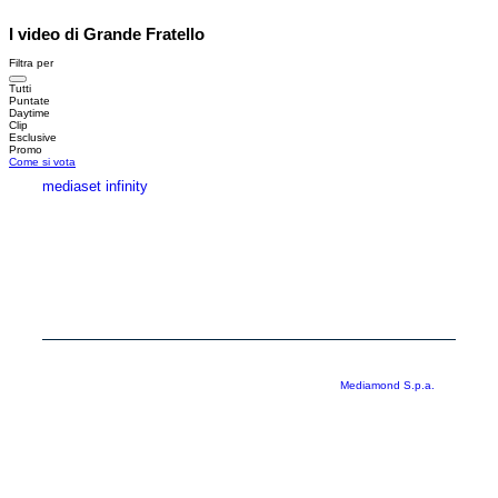
I video di Grande Fratello
Filtra per
Tutti
Puntate
Daytime
Clip
Esclusive
Promo
Come si vota
mediaset infinity
MEDIASET INFINITY
CORPORATE
PRIVACY
COOKIE
Copyright © 1999-2026 RTI S.p.A. Direzione Business Digital - P.Iva
03976881007 - Tutti i diritti riservati - Per la pubblicità
Mediamond S.p.a.
RTI spa, Gruppo Mediaset - Sede legale: 00187 Roma Largo del Nazareno 8 -
Cap. Soc. € 500.000.007,00 int. vers. - Registro delle Imprese di Roma,
C.F.06921720154
Rispetto ai contenuti e ai dati personali trasmessi e/o riprodotti è vietata ogni
utilizzazione funzionale all’addestramento di sistemi di intelligenza artificiale
generativa. È altresì fatto divieto espresso di utilizzare mezzi automatizzati di
data scraping.