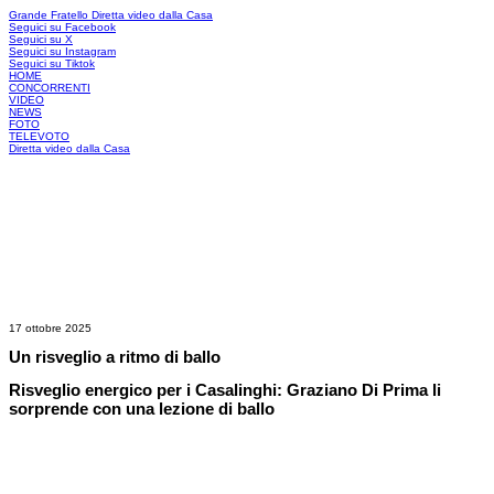
Grande Fratello
Diretta video dalla Casa
Seguici su Facebook
Seguici su X
Seguici su Instagram
Seguici su Tiktok
HOME
CONCORRENTI
VIDEO
NEWS
FOTO
TELEVOTO
Diretta video dalla Casa
17 ottobre 2025
Un risveglio a ritmo di ballo
Risveglio energico per i Casalinghi: Graziano Di Prima li
sorprende con una lezione di ballo