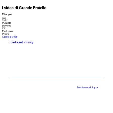
I video di Grande Fratello
Filtra per
Tutti
Puntate
Daytime
Clip
Esclusive
Promo
Come si vota
mediaset infinity
MEDIASET INFINITY
CORPORATE
PRIVACY
COOKIE
Copyright © 1999-2026 RTI S.p.A. Direzione Business Digital - P.Iva
03976881007 - Tutti i diritti riservati - Per la pubblicità
Mediamond S.p.a.
RTI spa, Gruppo Mediaset - Sede legale: 00187 Roma Largo del Nazareno 8 -
Cap. Soc. € 500.000.007,00 int. vers. - Registro delle Imprese di Roma,
C.F.06921720154
Rispetto ai contenuti e ai dati personali trasmessi e/o riprodotti è vietata ogni
utilizzazione funzionale all’addestramento di sistemi di intelligenza artificiale
generativa. È altresì fatto divieto espresso di utilizzare mezzi automatizzati di
data scraping.