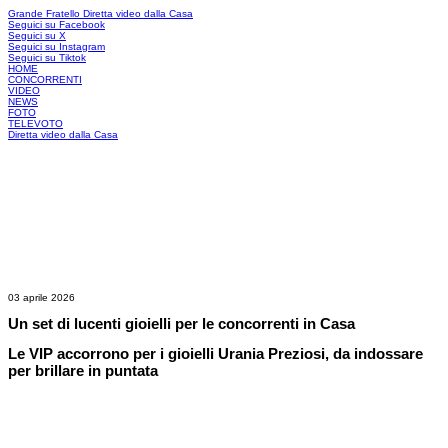
Grande Fratello
Diretta video dalla Casa
Seguici su Facebook
Seguici su X
Seguici su Instagram
Seguici su Tiktok
HOME
CONCORRENTI
VIDEO
NEWS
FOTO
TELEVOTO
Diretta video dalla Casa
03 aprile 2026
Un set di lucenti gioielli per le concorrenti in Casa
Le VIP accorrono per i gioielli Urania Preziosi, da indossare
per brillare in puntata