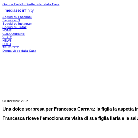
Grande Fratello
Diretta video dalla Casa
mediaset infinity
LOGIN
Seguici su Facebook
Seguici su X
Seguici su Instagram
Seguici su Tiktok
HOME
CONCORRENTI
VIDEO
NEWS
FOTO
TELEVOTO
Diretta video dalla Casa
08 dicembre 2025
Una dolce sorpresa per Francesca Carrara: la figlia la aspetta i
Francesca riceve l'emozionante visita di sua figlia Ilaria e la 