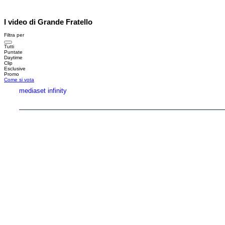
I video di Grande Fratello
Filtra per
Tutti
Puntate
Daytime
Clip
Esclusive
Promo
Come si vota
mediaset infinity
Copyright © 1999-2026 RTI S.p.A. Direzione Business Digital - P.Iva 03976881007 - Tutti i di
RTI spa, Gruppo Mediaset - Sede legale: 00187 Roma Largo del Nazareno 8 - Cap. Soc. 
Rispetto ai contenuti e ai dati personali trasmessi e/o riprodotti è vietata ogni utilizzazion