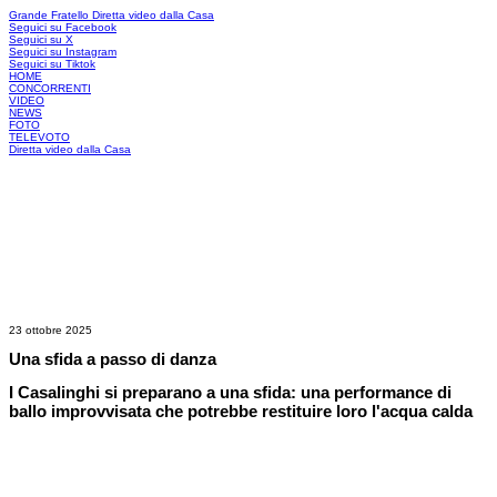
Grande Fratello
Diretta video dalla Casa
Seguici su Facebook
Seguici su X
Seguici su Instagram
Seguici su Tiktok
HOME
CONCORRENTI
VIDEO
NEWS
FOTO
TELEVOTO
Diretta video dalla Casa
23 ottobre 2025
Una sfida a passo di danza
I Casalinghi si preparano a una sfida: una performance di
ballo improvvisata che potrebbe restituire loro l'acqua calda