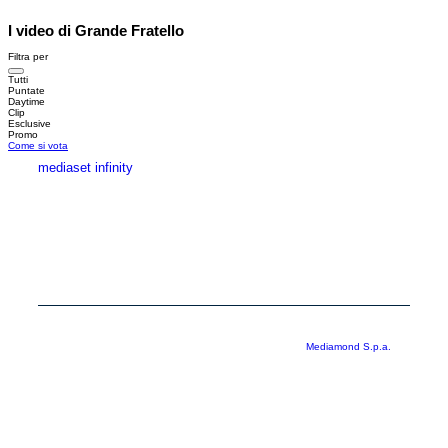
I video di Grande Fratello
Filtra per
Tutti
Puntate
Daytime
Clip
Esclusive
Promo
Come si vota
mediaset infinity
MEDIASET INFINITY
CORPORATE
PRIVACY
COOKIE
Copyright © 1999-2026 RTI S.p.A. Direzione Business Digital - P.Iva
03976881007 - Tutti i diritti riservati - Per la pubblicità
Mediamond S.p.a.
RTI spa, Gruppo Mediaset - Sede legale: 00187 Roma Largo del Nazareno 8 -
Cap. Soc. € 500.000.007,00 int. vers. - Registro delle Imprese di Roma,
C.F.06921720154
Rispetto ai contenuti e ai dati personali trasmessi e/o riprodotti è vietata ogni
utilizzazione funzionale all’addestramento di sistemi di intelligenza artificiale
generativa. È altresì fatto divieto espresso di utilizzare mezzi automatizzati di
data scraping.