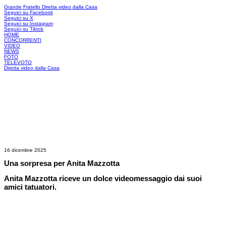
Grande Fratello
Diretta video dalla Casa
Seguici su Facebook
Seguici su X
Seguici su Instagram
Seguici su Tiktok
HOME
CONCORRENTI
VIDEO
NEWS
FOTO
TELEVOTO
Diretta video dalla Casa
16 dicembre 2025
Una sorpresa per Anita Mazzotta
Anita Mazzotta riceve un dolce videomessaggio dai suoi
amici tatuatori.