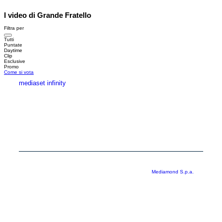
I video di Grande Fratello
Filtra per
Tutti
Puntate
Daytime
Clip
Esclusive
Promo
Come si vota
mediaset infinity
MEDIASET INFINITY
CORPORATE
PRIVACY
COOKIE
Copyright © 1999-2026 RTI S.p.A. Direzione Business Digital - P.Iva
03976881007 - Tutti i diritti riservati - Per la pubblicità
Mediamond S.p.a.
RTI spa, Gruppo Mediaset - Sede legale: 00187 Roma Largo del Nazareno 8 -
Cap. Soc. € 500.000.007,00 int. vers. - Registro delle Imprese di Roma,
C.F.06921720154
Rispetto ai contenuti e ai dati personali trasmessi e/o riprodotti è vietata ogni
utilizzazione funzionale all’addestramento di sistemi di intelligenza artificiale
generativa. È altresì fatto divieto espresso di utilizzare mezzi automatizzati di
data scraping.