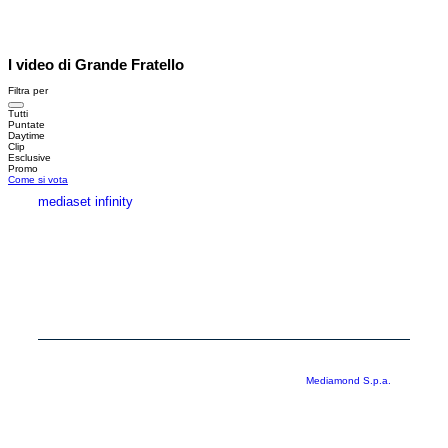
I video di Grande Fratello
Filtra per
Tutti
Puntate
Daytime
Clip
Esclusive
Promo
Come si vota
mediaset infinity
MEDIASET INFINITY
CORPORATE
PRIVACY
COOKIE
Copyright © 1999-2026 RTI S.p.A. Direzione Business Digital - P.Iva
03976881007 - Tutti i diritti riservati - Per la pubblicità
Mediamond S.p.a.
RTI spa, Gruppo Mediaset - Sede legale: 00187 Roma Largo del Nazareno 8 -
Cap. Soc. € 500.000.007,00 int. vers. - Registro delle Imprese di Roma,
C.F.06921720154
Rispetto ai contenuti e ai dati personali trasmessi e/o riprodotti è vietata ogni