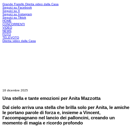
Grande Fratello
Diretta video dalla Casa
Seguici su Facebook
Seguici su X
Seguici su Instagram
Seguici su Tiktok
HOME
CONCORRENTI
VIDEO
NEWS
FOTO
TELEVOTO
Diretta video dalla Casa
18 dicembre 2025
Una stella e tante emozioni per Anita Mazzotta
Dal cielo arriva una stella che brilla solo per Anita, le amiche
le portano parole di forza e, insieme a Vincent,
l'accompagnano nel lancio dei palloncini, creando un
momento di magia e ricordo profondo