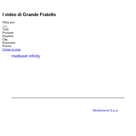
I video di Grande Fratello
Filtra per
Tutti
Puntate
Daytime
Clip
Esclusive
Promo
Come si vota
mediaset infinity
MEDIASET INFINITY
CORPORATE
PRIVACY
COOKIE
Copyright © 1999-2026 RTI S.p.A. Direzione Business Digital - P.Iva
03976881007 - Tutti i diritti riservati - Per la pubblicità
Mediamond S.p.a.
RTI spa, Gruppo Mediaset - Sede legale: 00187 Roma Largo del Nazareno 8 -
Cap. Soc. € 500.000.007,00 int. vers. - Registro delle Imprese di Roma,
C.F.06921720154
Rispetto ai contenuti e ai dati personali trasmessi e/o riprodotti è vietata ogni
utilizzazione funzionale all’addestramento di sistemi di intelligenza artificiale
generativa. È altresì fatto divieto espresso di utilizzare mezzi automatizzati di