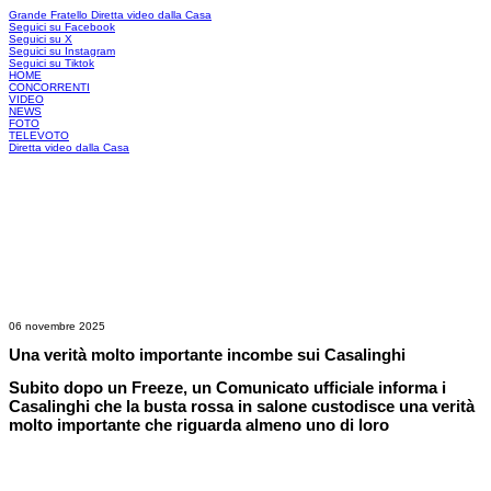
Grande Fratello
Diretta video dalla Casa
Seguici su Facebook
Seguici su X
Seguici su Instagram
Seguici su Tiktok
HOME
CONCORRENTI
VIDEO
NEWS
FOTO
TELEVOTO
Diretta video dalla Casa
06 novembre 2025
Una verità molto importante incombe sui Casalinghi
Subito dopo un Freeze, un Comunicato ufficiale informa i
Casalinghi che la busta rossa in salone custodisce una verità
molto importante che riguarda almeno uno di loro