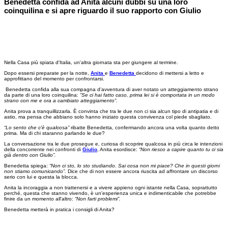
Benedetta confida ad Anita alcuni dubbi su una loro
coinquilina e si apre riguardo il suo rapporto con Giulio
Nella Casa più spiata d'Italia, un'altra giornata sta per giungere al termine.
Dopo essersi preparate per la notte,
Anita
e
Benedetta
decidono di mettersi a letto e
approfittano del momento per confrontarsi.
Benedetta confida alla sua compagna d'avventura di aver notato un atteggiamento strano
da parte di una loro coinquilina:
“Se ci hai fatto caso, prima lei si è comportata in un modo
strano con me e ora a cambiato atteggiamento”.
Anita prova a tranquillizzarla. È convinta che tra le due non ci sia alcun tipo di antipatia e di
astio, ma pensa che abbiano solo hanno iniziato questa convivenza col piede sbagliato.
“Lo sento che c'è qualcosa”
ribatte Benedetta, confermando ancora una volta quanto detto
prima. Ma di chi staranno parlando le due?
La conversazione tra le due prosegue e, curiosa di scoprire qualcosa in più circa le intenzioni
della concorrente nei confronti di
Giulio
, Anita esordisce:
“Non riesco a capire quanto tu ci sia
già dentro con Giulio”.
Benedetta spiega:
“Non ci sto, lo sto studiando. Sai cosa non mi piace? Che in questi giorni
non stiamo comunicando”.
Dice che di non essere ancora riuscita ad affrontare un discorso
serio con lui e questa la blocca.
Anita la incoraggia a non trattenersi e a vivere appieno ogni istante nella Casa, soprattutto
perché, questa che stanno vivendo, è un'esperienza unica e indimenticabile che potrebbe
finire da un momento all'altro:
“Non farti problemi”.
Benedetta metterà in pratica i consigli di Anita?