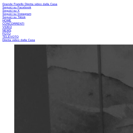
Grande Fratello
Diretta video dalla Casa
Seguici su Facebook
Seguici su X
Seguici su Instagram
Seguici su Tiktok
HOME
CONCORRENTI
VIDEO
NEWS
FOTO
TELEVOTO
Diretta video dalla Casa