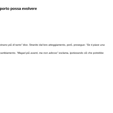
pporto possa evolvere
inano più di tanto”
dice. Stranito dal loro atteggiamento, però, prosegue:
“Se ti piace una
un cambiamento.
“Magari più avanti, ma non adesso”
esclama, ipotizzando ciò che potrebbe