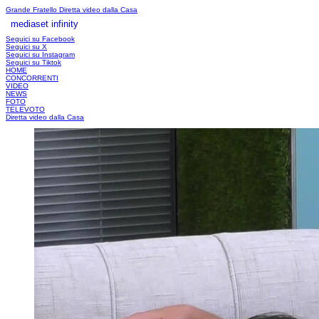
Grande Fratello
Diretta video dalla Casa
mediaset infinity
LOGIN
Seguici su Facebook
Seguici su X
Seguici su Instagram
Seguici su Tiktok
HOME
CONCORRENTI
VIDEO
NEWS
FOTO
TELEVOTO
Diretta video dalla Casa