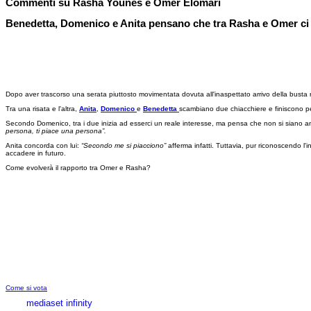
Commenti su Rasha Younes e Omer Elomari
Benedetta, Domenico e Anita pensano che tra Rasha e Omer ci s
Dopo aver trascorso una serata piuttosto movimentata dovuta all'inaspettato arrivo della busta r
Tra una risata e l'altra,
Anita
,
Domenico
e
Benedetta
scambiano due chiacchiere e finiscono per 
Secondo Domenico, tra i due inizia ad esserci un reale interesse, ma pensa che non si siano an
persona, ti piace una persona”.
Anita concorda con lui:
“Secondo me si piacciono”
afferma infatti. Tuttavia, pur riconoscendo 
accadere in futuro.
Come evolverà il rapporto tra Omer e Rasha?
Come si vota
mediaset infinity