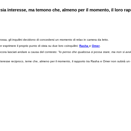
ia interesse, ma temono che, almeno per il momento, il loro ra
ossa, gli inquilini decidono di concedersi un momento di relax in camera da letto.
esprimere il proprio punto di vista su due loro coinquilini:
Rasha
e
Omer
.
cora lasciati andare a causa del contesto:
“Io penso che qualcosa ci possa stare, ma non si avvic
l'interesse reciproco, teme che, almeno per il momento, il rapporto tra Rasha e Omer non subirà 