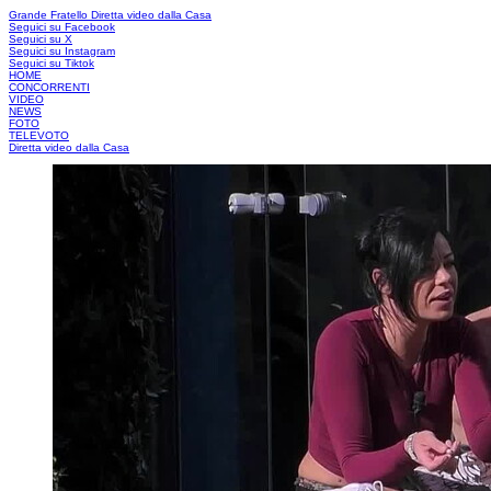
Grande Fratello
Diretta video dalla Casa
Seguici su Facebook
Seguici su X
Seguici su Instagram
Seguici su Tiktok
HOME
CONCORRENTI
VIDEO
NEWS
FOTO
TELEVOTO
Diretta video dalla Casa