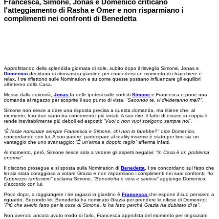
Francesca, Simone, Jonas e Domenico criticano
l'atteggiamento di Rasha e Omer e non risparmiano i
complimenti nei confronti di Benedetta
Approfittando della splendida giornata di sole, subito dopo il risveglio Simone, Jonas e
Domenico
decidono di ritrovarsi in giardino per concedersi un momento di chiacchiere e
relax. I tre riflettono sulle Nomination e su come queste possano influenzare gli equilibri
all'interno della Casa.
Mosso dalla curiosità,
Jonas
fa delle ipotesi sulle sorti di
Simone
e Francesca e pone una
domanda al ragazzo per scoprire il suo punto di vista:
“Secondo te, vi divideranno mai?”.
Simone non riesce a dare una risposta precisa a questa domanda, ma ritiene che, al
momento, loro due siano tra concorrenti i più votati. A suo dire, il fatto di essere in coppia li
rende inevitabilmente più deboli ed esposti:
“Vuoi o non vuoi scelgono sempre noi”.
“È facile nominare sempre Francesca e Simone, chi non lo farebbe?"
dice Domenico,
concordando con lui. A suo parere, partecipare al reality insieme è stato per loro sia un
vantaggio che uno svantaggio:
“È un'arma a doppio taglio”
afferma infatti.
Al momento, però, Simone riesce solo a vedere gli aspetti negativi:
“In Casa è un problema
enorme”.
Il discorso prosegue e si sposta sulla Nomination di
Benedetta
. I tre concordano sul fatto che
lei sia stata coraggiosa a votare Grazia e non risparmiano i complimenti nei suoi confronti.
“Io
l'apprezzo tantissimo”
esclama Simone.
“Benedetta e vera e sincera”
aggiunge Domenico,
d'accordo con lui.
Poco dopo, a raggiungere i tre ragazzi in giardino è
Francesca
che espone il suo pensiero a
riguardo. Secondo lei, Benedetta ha nominato Grazia per prendere le difese di Domenico:
“Più che averlo fatto per la cosa di Simone, lo ha fatto perché Grazia ha dubitato di te”.
Non avendo ancora avuto modo di farlo, Francesca approfitta del momento per ringraziare