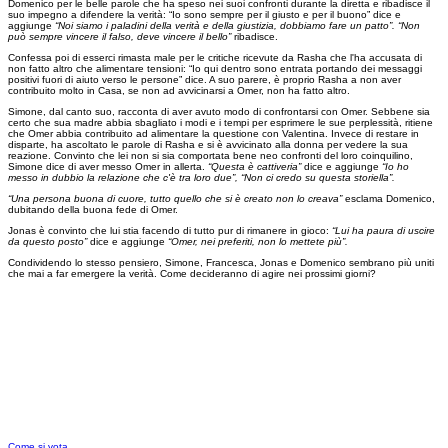
Domenico per le belle parole che ha speso nei suoi confronti durante la diretta e ribadisce il
suo impegno a difendere la verità: “Io sono sempre per il giusto e per il buono” dice e
aggiunge
“Noi siamo i paladini della verità e della giustizia, dobbiamo fare un patto”. “Non
può sempre vincere il falso, deve vincere il bello”
ribadisce.
Confessa poi di esserci rimasta male per le critiche ricevute da Rasha che l'ha accusata di
non fatto altro che alimentare tensioni: “Io qui dentro sono entrata portando dei messaggi
positivi fuori di aiuto verso le persone” dice. A suo parere, è proprio Rasha a non aver
contribuito molto in Casa, se non ad avvicinarsi a Omer, non ha fatto altro.
Simone, dal canto suo, racconta di aver avuto modo di confrontarsi con Omer. Sebbene sia
certo che sua madre abbia sbagliato i modi e i tempi per esprimere le sue perplessità, ritiene
che Omer abbia contribuito ad alimentare la questione con Valentina. Invece di restare in
disparte, ha ascoltato le parole di Rasha e si è avvicinato alla donna per vedere la sua
reazione. Convinto che lei non si sia comportata bene neo confronti del loro coinquilino,
Simone dice di aver messo Omer in allerta.
“Questa è cattiveria”
dice e aggiunge
“Io ho
messo in dubbio la relazione che c'è tra loro due”, “Non ci credo su questa storiella”.
“Una persona buona di cuore, tutto quello che si è creato non lo creava”
esclama Domenico,
dubitando della buona fede di Omer.
Jonas è convinto che lui stia facendo di tutto pur di rimanere in gioco:
“Lui ha paura di uscire
da questo posto”
dice e aggiunge
“Omer, nei preferiti, non lo mettete più”.
Condividendo lo stesso pensiero, Simone, Francesca, Jonas e Domenico sembrano più uniti
che mai a far emergere la verità. Come decideranno di agire nei prossimi giorni?
Come si vota