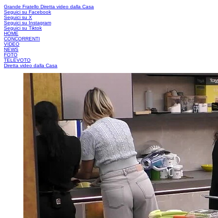
Grande Fratello
Diretta video dalla Casa
Seguici su Facebook
Seguici su X
Seguici su Instagram
Seguici su Tiktok
HOME
CONCORRENTI
VIDEO
NEWS
FOTO
TELEVOTO
Diretta video dalla Casa