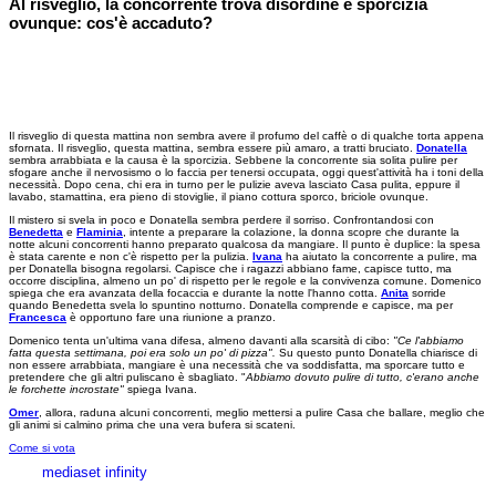
Al risveglio, la concorrente trova disordine e sporcizia
ovunque: cos'è accaduto?
Il risveglio di questa mattina non sembra avere il profumo del caffè o di qualche torta appena
sfornata. Il risveglio, questa mattina, sembra essere più amaro, a tratti bruciato.
Donatella
sembra arrabbiata e la causa è la sporcizia. Sebbene la concorrente sia solita pulire per
sfogare anche il nervosismo o lo faccia per tenersi occupata, oggi quest'attività ha i toni della
necessità. Dopo cena, chi era in turno per le pulizie aveva lasciato Casa pulita, eppure il
lavabo, stamattina, era pieno di stoviglie, il piano cottura sporco, briciole ovunque.
Il mistero si svela in poco e Donatella sembra perdere il sorriso. Confrontandosi con
Benedetta
e
Flaminia
, intente a preparare la colazione, la donna scopre che durante la
notte alcuni concorrenti hanno preparato qualcosa da mangiare. Il punto è duplice: la spesa
è stata carente e non c'è rispetto per la pulizia.
Ivana
ha aiutato la concorrente a pulire, ma
per Donatella bisogna regolarsi. Capisce che i ragazzi abbiano fame, capisce tutto, ma
occorre disciplina, almeno un po' di rispetto per le regole e la convivenza comune. Domenico
spiega che era avanzata della focaccia e durante la notte l'hanno cotta.
Anita
sorride
quando Benedetta svela lo spuntino notturno. Donatella comprende e capisce, ma per
Francesca
è opportuno fare una riunione a pranzo.
Domenico tenta un'ultima vana difesa, almeno davanti alla scarsità di cibo:
"Ce l'abbiamo
fatta questa settimana, poi era solo un po' di pizza".
Su questo punto Donatella chiarisce di
non essere arrabbiata, mangiare è una necessità che va soddisfatta, ma sporcare tutto e
pretendere che gli altri puliscano è sbagliato. "
Abbiamo dovuto pulire di tutto, c'erano anche
le forchette incrostate"
spiega Ivana.
Omer
, allora, raduna alcuni concorrenti, meglio mettersi a pulire Casa che ballare, meglio che
gli animi si calmino prima che una vera bufera si scateni.
Come si vota
mediaset infinity