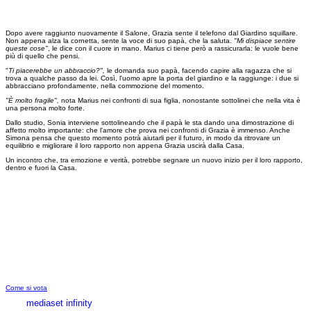
Dopo avere raggiunto nuovamente il Salone, Grazia sente il telefono dal Giardino squillare.
Non appena alza la cornetta, sente la voce di suo papà, che la saluta.
"Mi dispiace sentire
queste cose"
, le dice con il cuore in mano. Marius ci tiene però a rassicurarla: le vuole bene
più di quello che pensi.
"
Ti piacerebbe un abbraccio?",
le domanda suo papà, facendo capire alla ragazza che si
trova a qualche passo da lei. Così, l'uomo apre la porta del giardino e la raggiunge: i due si
abbracciano profondamente, nella commozione del momento.
"È molto fragile",
nota Marius nei confronti di sua figlia, nonostante sottolinei che nella vita è
una persona molto forte.
Dallo studio, Sonia interviene sottolineando che il papà le sta dando una dimostrazione di
affetto molto importante: che l'amore che prova nei confronti di Grazia è immenso. Anche
Simona pensa che questo momento potrà aiutarli per il futuro, in modo da ritrovare un
equilibrio e migliorare il loro rapporto non appena Grazia uscirà dalla Casa.
Un incontro che, tra emozione e verità, potrebbe segnare un nuovo inizio per il loro rapporto,
dentro e fuori la Casa.
Come si vota
mediaset infinity