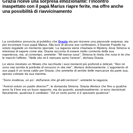
Grazia riceve una sorpresa emozionante: l'incontro
inaspettato con il papà Marius riapre ferite, ma offre anche
una possibilità di riavvicinamento
La conduttrice annuncia al pubblico che
Grazia
sta per ricevere una piacevole sorpresa: sta
per incontrare il suo papà Marius. Alla luce di alcune sue confessioni, il Grande Fratello ha
voluto regalarle un momento speciale. La ragazza viene chiamata in Mystery, dove Simona si
interessa di sapere come stia. Grazia racconta di essere molto contenta della sua
esperienza, ma, al contempo, ammette: "
Mi manca casa"
. Simona le rivela che nota in lei che
le manchi l'affetto. "
Nella vita mi è mancato tanto l'amore
", dichiara Grazia.
Le viene mostrato un filmato che racchiude i suoi momenti più profondi e delicati. "
Non mi
sono mai sentita la preferita di nessuno in vita mia"
, riferisce dolorosamente. L'argomento di
suo papà è un tema caldo per Grazia, che ammette di sentire delle mancanze da parte sua,
spesso colmate da sua mamma.
"Sono invidiosa, un po', dell'amore che gli altri sentono
", ammette la ragazza.
"
Avresti voluto un padre diverso?
", le domanda Simona. Grazia riferisce che fino a qualche
anno fa il loro era un buon rapporto, ma da quando, paradossalmente, si sono riavvicinati
fisicamente, qualcosa è cambiato: "
Ad un certo punto si è spezzato qualcosa".