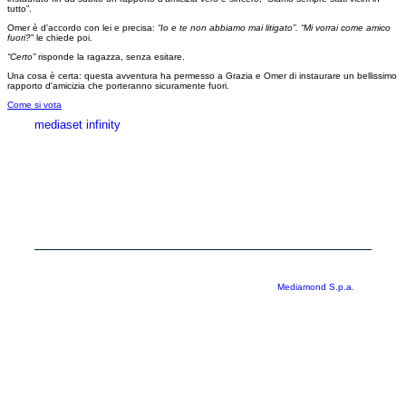
tutto”.
Omer è d'accordo con lei e precisa:
“Io e te non abbiamo mai litigato”. “Mi vorrai come amico
fuori?
” le chiede poi.
“Certo”
risponde la ragazza, senza esitare.
Una cosa è certa: questa avventura ha permesso a Grazia e Omer di instaurare un bellissimo
rapporto d'amicizia che porteranno sicuramente fuori.
Come si vota
mediaset infinity
MEDIASET INFINITY
CORPORATE
PRIVACY
COOKIE
Copyright © 1999-2026 RTI S.p.A. Direzione Business Digital - P.Iva
03976881007 - Tutti i diritti riservati - Per la pubblicità
Mediamond S.p.a.
RTI spa, Gruppo Mediaset - Sede legale: 00187 Roma Largo del Nazareno 8 -
Cap. Soc. € 500.000.007,00 int. vers. - Registro delle Imprese di Roma,
C.F.06921720154
Rispetto ai contenuti e ai dati personali trasmessi e/o riprodotti è vietata ogni
utilizzazione funzionale all’addestramento di sistemi di intelligenza artificiale
generativa. È altresì fatto divieto espresso di utilizzare mezzi automatizzati di
data scraping.