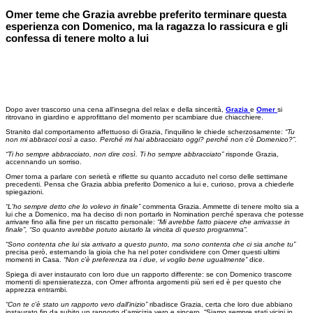
Omer teme che Grazia avrebbe preferito terminare questa
esperienza con Domenico, ma la ragazza lo rassicura e gli
confessa di tenere molto a lui
Dopo aver trascorso una cena all'insegna del relax e della sincerità,
Grazia
e
Omer
si
ritrovano in giardino e approfittano del momento per scambiare due chiacchiere.
Stranito dal comportamento affettuoso di Grazia, l'inquilino le chiede scherzosamente:
“Tu
non mi abbracci così a caso. Perché mi hai abbracciato oggi? perché non c'è Domenico?”.
“Ti ho sempre abbracciato, non dire così. Ti ho sempre abbracciato”
risponde Grazia,
accennando un sorriso.
Omer torna a parlare con serietà e riflette su quanto accaduto nel corso delle settimane
precedenti. Pensa che Grazia abbia preferito Domenico a lui e, curioso, prova a chiederle
spiegazioni.
“L'ho sempre detto che lo volevo in finale”
commenta Grazia. Ammette di tenere molto sia a
lui che a Domenico, ma ha deciso di non portarlo in Nomination perché sperava che potesse
arrivare fino alla fine per un riscatto personale:
“Mi avrebbe fatto piacere che arrivasse in
finale”, “So quanto avrebbe potuto aiutarlo la vincita di questo programma”.
“Sono contenta che lui sia arrivato a questo punto, ma sono contenta che ci sia anche tu”
precisa però, esternando la gioia che ha nel poter condividere con Omer questi ultimi
momenti in Casa.
“Non c'è preferenza tra i due, vi voglio bene ugualmente”
dice.
Spiega di aver instaurato con loro due un rapporto differente: se con Domenico trascorre
momenti di spensieratezza, con Omer affronta argomenti più seri ed è per questo che
apprezza entrambi.
“Con te c'è stato un rapporto vero dall'inizio”
ribadisce Grazia, certa che loro due abbiano
instaurato fin da subito un rapporto d'amicizia vero e sincero, “Siamo sempre stati vicini in