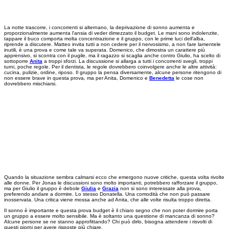
La notte trascorre, i concorrenti si alternano, la deprivazione di sonno aumenta e
proporzionalmente aumenta l'ansia di veder dimezzato il budget. Le mani sono indolenzite,
tappare il buco comporta molta concentrazione e il gruppo, con le prime luci dell'alba,
riprende a discutere. Matteo invita tutti a non cedere per il nervosismo, a non fare lamentele
inutili, è una prova e come tale va superata. Domenico, che dimostra un carattere più
apprensivo, si scontra con il pugile, ma il ragazzo si scaglia anche contro Giulio, ha scelto di
sottoporre
Anita
a troppi sforzi. La discussione si allarga a tutti i concorrenti svegli, troppi
turni, poche regole. Per il dentista, le regole dovrebbero coinvolgere anche le altre attività:
cucina, pulizie, ordine, riposo. Il gruppo la pensa diversamente, alcune persone ritengono di
non essere brave in questa prova, ma per Anita, Domenico e
Benedetta
le cose non
dovrebbero mischiarsi.
Quando la situazione sembra calmarsi ecco che emergono nuove critiche, questa volta rivolte
alle donne. Per Jonas le discussioni sono molto importanti, potrebbero rafforzare il gruppo,
ma per Giulio il gruppo è debole
Giulia
e
Grazia
non si sono interessate alla prova,
preferendo andare a dormire. Lo stesso Donatella. Una comodità che non può passare
inosservata. Una critica viene mossa anche ad Anita, che alle volte risulta troppo diretta.
Il sonno è importante e questa prova budget è il chiaro segno che non poter dormire porta
un gruppo a essere molto sensibile. Ma è soltanto una questione di mancanza di sonno?
Alcune persone se ne stanno approfittando? Chi può dirlo, bisogna attendere i risvolti di
questi giorni per avere risposte più chiare.