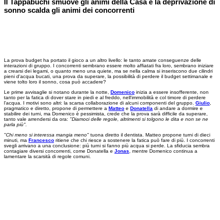
Il Tappabuchi smuove gli animi della Casa e la deprivazione di
sonno scalda gli animi dei concorrenti
La prova budget ha portato il gioco a un altro livello: le tanto amate conseguenze delle
interazioni di gruppo. I concorrenti sembrano essere molto affiatati fra loro, sembrano iniziare
a crearsi dei legami, o quanto meno una quiete, ma se nella calma si inseriscono due cilindri
pieni d'acqua bucati, una prova da superare, la possibilità di perdere il budget settimanale e
viene tolto loro il sonno, cosa può accadere?
Le prime avvisaglie si notano durante la notte,
Domenico
inizia a essere insofferente, non
tanto per la fatica di dover stare in piedi e al freddo, nell'immobilità e col timore di perdere
l'acqua. I motivi sono altri: la scarsa collaborazione di alcuni componenti del gruppo.
Giulio
,
pragmatico e diretto, propone di permettere a
Matteo
e
Donatella
di andare a dormire e
stabilire dei turni, ma Domenico è pessimista, crede che la prova sarà difficile da superare,
tanto vale arrendersi da ora:
"Diamoci delle regole, altrimenti si tolgono le dita e non se ne
parla più".
"Chi meno si interessa mangia meno"
tuona diretto il dentista. Matteo propone turni di dieci
minuti, ma
Francesco
ritiene che chi riesce a sostenere la fatica può fare di più. I concorrenti
svegli arrivano a una conclusione: più turni si fanno più acqua si perde. La sfiducia sembra
contagiare diversi concorrenti, come Donatella e
Jonas
, mentre Domenico continua a
lamentare la scarsità di regole comuni.