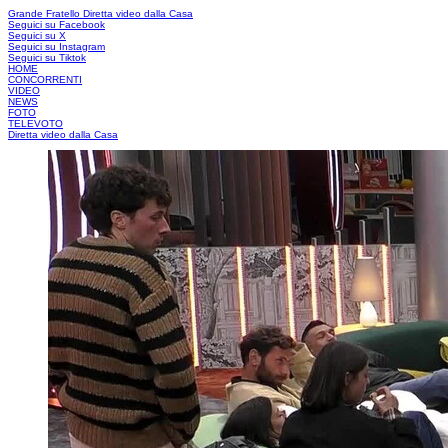
Grande Fratello
Diretta video dalla Casa
Seguici su Facebook
Seguici su X
Seguici su Instagram
Seguici su Tiktok
HOME
CONCORRENTI
VIDEO
NEWS
FOTO
TELEVOTO
Diretta video dalla Casa