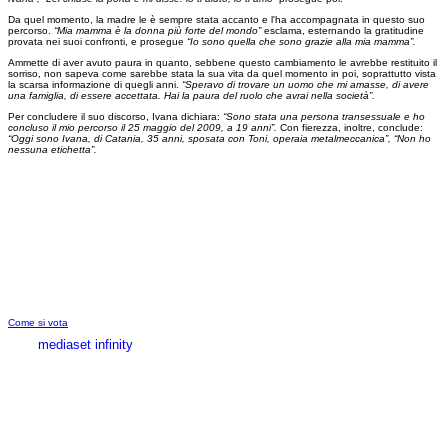
Da quel momento, la madre le è sempre stata accanto e l'ha accompagnata in questo suo
percorso.
“Mia mamma è la donna più forte del mondo”
esclama, esternando la gratitudine
provata nei suoi confronti, e prosegue
“Io sono quella che sono grazie alla mia mamma”.
Ammette di aver avuto paura in quanto, sebbene questo cambiamento le avrebbe restituito il
sorriso, non sapeva come sarebbe stata la sua vita da quel momento in poi, soprattutto vista
la scarsa informazione di quegli anni.
“Speravo di trovare un uomo che mi amasse, di avere
una famiglia, di essere accettata. Hai la paura del ruolo che avrai nella società”.
Per concludere il suo discorso, Ivana dichiara:
“Sono stata una persona transessuale e ho
concluso il mio percorso il 25 maggio del 2009, a 19 anni”.
Con fierezza, inoltre, conclude:
“Oggi sono Ivana, di Catania, 35 anni, sposata con Toni, operaia metalmeccanica”, “Non ho
nessuna etichetta”.
Come si vota
mediaset infinity
MEDIASET INFINITY
CORPORATE
PRIVACY