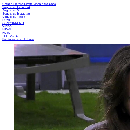
Grande Fratello
Diretta video dalla Casa
Seguici su Facebook
Seguici su X
Seguici su Instagram
Seguici su Tiktok
HOME
CONCORRENTI
VIDEO
NEWS
FOTO
TELEVOTO
Diretta video dalla Casa