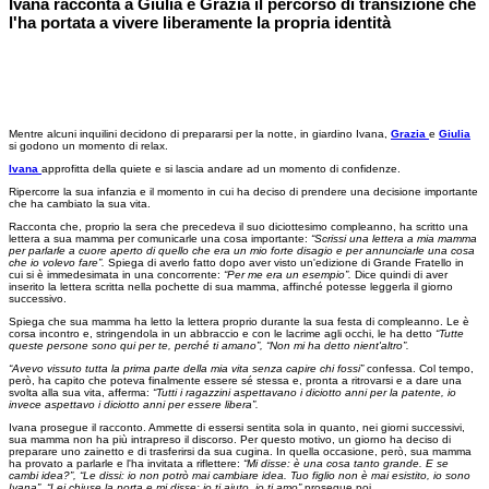
Ivana racconta a Giulia e Grazia il percorso di transizione che
l'ha portata a vivere liberamente la propria identità
Mentre alcuni inquilini decidono di prepararsi per la notte, in giardino Ivana,
Grazia
e
Giulia
si godono un momento di relax.
Ivana
approfitta della quiete e si lascia andare ad un momento di confidenze.
Ripercorre la sua infanzia e il momento in cui ha deciso di prendere una decisione importante
che ha cambiato la sua vita.
Racconta che, proprio la sera che precedeva il suo diciottesimo compleanno, ha scritto una
lettera a sua mamma per comunicarle una cosa importante:
“Scrissi una lettera a mia mamma
per parlarle a cuore aperto di quello che era un mio forte disagio e per annunciarle una cosa
che io volevo fare”.
Spiega di averlo fatto dopo aver visto un'edizione di Grande Fratello in
cui si è immedesimata in una concorrente:
“Per me era un esempio”.
Dice quindi di aver
inserito la lettera scritta nella pochette di sua mamma, affinché potesse leggerla il giorno
successivo.
Spiega che sua mamma ha letto la lettera proprio durante la sua festa di compleanno. Le è
corsa incontro e, stringendola in un abbraccio e con le lacrime agli occhi, le ha detto
“Tutte
queste persone sono qui per te, perché ti amano”, “Non mi ha detto nient'altro”.
“Avevo vissuto tutta la prima parte della mia vita senza capire chi fossi”
confessa. Col tempo,
però, ha capito che poteva finalmente essere sé stessa e, pronta a ritrovarsi e a dare una
svolta alla sua vita, afferma:
“Tutti i ragazzini aspettavano i diciotto anni per la patente, io
invece aspettavo i diciotto anni per essere libera”.
Ivana prosegue il racconto. Ammette di essersi sentita sola in quanto, nei giorni successivi,
sua mamma non ha più intrapreso il discorso. Per questo motivo, un giorno ha deciso di
preparare uno zainetto e di trasferirsi da sua cugina. In quella occasione, però, sua mamma
ha provato a parlarle e l'ha invitata a riflettere:
“Mi disse: è una cosa tanto grande. E se
cambi idea?”, “Le dissi: io non potrò mai cambiare idea. Tuo figlio non è mai esistito, io sono
Ivana”, “Lei chiuse la porta e mi disse: io ti aiuto, io ti amo”
prosegue poi.