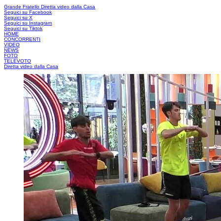
Grande Fratello
Diretta video dalla Casa
Seguici su Facebook
Seguici su X
Seguici su Instagram
Seguici su Tiktok
HOME
CONCORRENTI
VIDEO
NEWS
FOTO
TELEVOTO
Diretta video dalla Casa