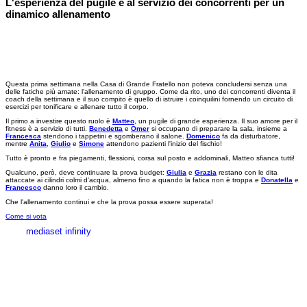
L'esperienza del pugile è al servizio dei concorrenti per un
dinamico allenamento
Questa prima settimana nella Casa di Grande Fratello non poteva concludersi senza una
delle fatiche più amate: l'allenamento di gruppo. Come da rito, uno dei concorrenti diventa il
coach della settimana e il suo compito è quello di istruire i coinquilini fornendo un circuito di
esercizi per tonificare e allenare tutto il corpo.
Il primo a investire questo ruolo è
Matteo
, un pugile di grande esperienza. Il suo amore per il
fitness è a servizio di tutti.
Benedetta
e
Omer
si occupano di preparare la sala, insieme a
Francesca
stendono i tappetini e sgomberano il salone.
Domenico
fa da disturbatore,
mentre
Anita
,
Giulio
e
Simone
attendono pazienti l'inizio del fischio!
Tutto è pronto e fra piegamenti, flessioni, corsa sul posto e addominali, Matteo sfianca tutti!
Qualcuno, però, deve continuare la prova budget:
Giulia
e
Grazia
restano con le dita
attaccate ai cilindri colmi d'acqua, almeno fino a quando la fatica non è troppa e
Donatella
e
Francesco
danno loro il cambio.
Che l'allenamento continui e che la prova possa essere superata!
Come si vota
mediaset infinity
MEDIASET INFINITY
CORPORATE
PRIVACY