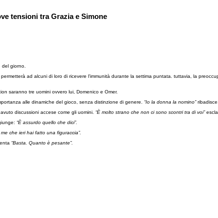
ove tensioni tra Grazia e Simone
e del giorno.
che permetterà ad alcuni di loro di ricevere l'immunità durante la settima puntata. tuttavia, la preo
ation saranno tre uomini ovvero lui, Domenico e Omer.
importanza alle dinamiche del gioco, senza distinzione di genere.
“Io la donna la nomino”
ribadisce
 avuto discussioni accese come gli uomini.
“È molto strano che non ci sono scontri tra di voi”
escl
ggiunge:
“È assurdo quello che dici”.
me che ieri hai fatto una figuraccia”.
menta
“Basta. Quanto è pesante”.