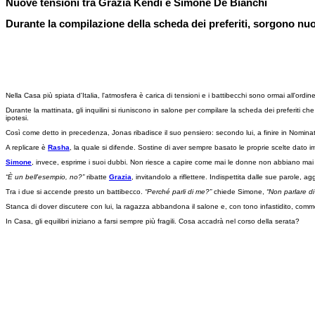
Nuove tensioni tra Grazia Kendi e Simone De Bianchi
Durante la compilazione della scheda dei preferiti, sorgono nu
Nella Casa più spiata d'Italia, l'atmosfera è carica di tensioni e i battibecchi sono ormai all'ordin
Durante la mattinata, gli inquilini si riuniscono in salone per compilare la scheda dei preferiti 
ipotesi.
Così come detto in precedenza, Jonas ribadisce il suo pensiero: secondo lui, a finire in Nomin
A replicare è
Rasha
, la quale si difende. Sostine di aver sempre basato le proprie scelte dato 
Simone
, invece, esprime i suoi dubbi. Non riesce a capire come mai le donne non abbiano mai
“È un bell'esempio, no?”
ribatte
Grazia
, invitandolo a riflettere. Indispettita dalle sue parole, a
Tra i due si accende presto un battibecco.
“Perché parli di me?”
chiede Simone,
“Non parlare di 
Stanca di dover discutere con lui, la ragazza abbandona il salone e, con tono infastidito, com
In Casa, gli equilibri iniziano a farsi sempre più fragili. Cosa accadrà nel corso della serata?