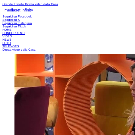
Grande Fratello
Diretta video dalla Casa
mediaset infinity
LOGIN
Seguici su Facebook
Seguici su X
Seguici su Instagram
Seguici su Tiktok
HOME
CONCORRENTI
VIDEO
NEWS
FOTO
TELEVOTO
Diretta video dalla Casa