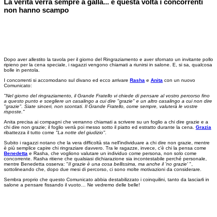
La verità verrà sempre a galla... e questa volta i concorrenti
non hanno scampo
Dopo aver allestito la tavola per il giorno del Ringraziamento e aver sfornato un invitante pollo
ripieno per la cena speciale, i ragazzi vengono chiamati a riunirsi in salone. E, si sa, qualcosa
bolle in pentola.
I concorrenti si accomodano sul divano ed ecco arrivare
Rasha
e
Anita
con un nuovo
Comunicato:
"Nel giorno del ringraziamento, il Grande Fratello vi chiede di pensare al vostro percorso fino
a questo punto e scegliere un casalingo a cui dire "grazie" e un altro casalingo a cui non dire
"grazie". Siate sinceri, non scontati. Il Grande Fratello, come sempre, valuterà le vostre
risposte."
Anita precisa ai compagni che verranno chiamati a scrivere su un foglio a chi dire grazie e a
chi dire non grazie; il foglio verrà poi messo sotto il piatto ed estratto durante la cena.
Grazia
ribattezza il tutto come
"La notte del giudizio".
Subito i ragazzi notano che la vera difficoltà sta nell'individuare a chi dire non grazie, mentre
è più semplice capire chi ringraziare davvero. Tra le ragazze, invece, c'è chi la pensa come
Benedetta
e Rasha, che vogliono valutare un individuo come persona, non solo come
concorrente. Rasha ritiene che qualsiasi dichiarazione sia incontestabile perché personale,
mentre Benedetta osserva: "
Il grazie è una cosa bellissima, ma anche il 'no grazie'
",
sottolineando che, dopo due mesi di percorso, ci sono molte motivazioni da considerare.
Sembra proprio che questo Comunicato abbia destabilizzato i coinquilini, tanto da lasciarli in
salone a pensare fissando il vuoto… Ne vedremo delle belle!