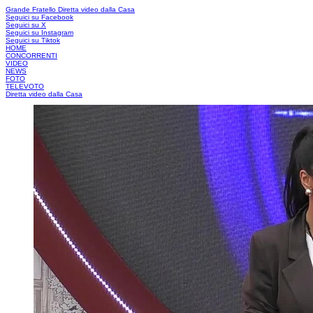
Grande Fratello
Diretta video dalla Casa
Seguici su Facebook
Seguici su X
Seguici su Instagram
Seguici su Tiktok
HOME
CONCORRENTI
VIDEO
NEWS
FOTO
TELEVOTO
Diretta video dalla Casa