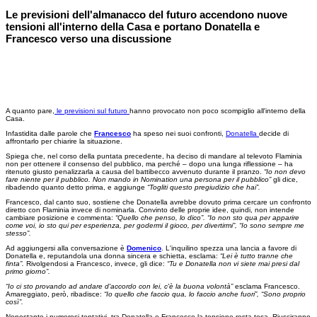
Le previsioni dell'almanacco del futuro accendono nuove
tensioni all'interno della Casa e portano Donatella e
Francesco verso una discussione
A quanto pare,
le previsioni sul futuro
hanno provocato non poco scompiglio all'interno della
Casa.
Infastidita dalle parole che
Francesco
ha speso nei suoi confronti,
Donatella
decide di
affrontarlo per chiarire la situazione.
Spiega che, nel corso della puntata precedente, ha deciso di mandare al televoto Flaminia
non per ottenere il consenso del pubblico, ma perché – dopo una lunga riflessione – ha
ritenuto giusto penalizzarla a causa del battibecco avvenuto durante il pranzo.
“Io non devo
fare niente per il pubblico. Non mando in Nomination una persona per il pubblico”
gli dice,
ribadendo quanto detto prima, e aggiunge
“Togliti questo pregiudizio che hai”.
Francesco, dal canto suo, sostiene che Donatella avrebbe dovuto prima cercare un confronto
diretto con Flaminia invece di nominarla. Convinto delle proprie idee, quindi, non intende
cambiare posizione e commenta:
“Quello che penso, lo dico”. “Io non sto qua per apparire
come voi, io sto qui per esperienza, per godermi il gioco, per divertirmi”, “Io sono sempre me
stesso”.
Ad aggiungersi alla conversazione è
Domenico
. L'inquilino spezza una lancia a favore di
Donatella e, reputandola una donna sincera e schietta, esclama:
“Lei è tutto tranne che
finta”.
Rivolgendosi a Francesco, invece, gli dice:
“Tu e Donatella non vi siete mai presi dal
primo giorno”.
“Io ci sto provando ad andare d'accordo con lei, c'è la buona volontà”
esclama Francesco.
Amareggiato, però, ribadisce:
“Io quello che faccio qua, lo faccio anche fuori”, “Sono proprio
così”.
Nonostante i numerosi tentativi, tra Donatella e Francesco la tensione resta tesa. Riusciranno