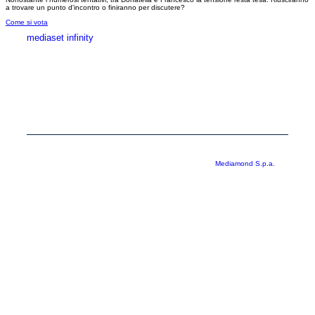
a trovare un punto d'incontro o finiranno per discutere?
Come si vota
mediaset infinity
MEDIASET INFINITY
CORPORATE
PRIVACY
COOKIE
Copyright © 1999-2026 RTI S.p.A. Direzione Business Digital - P.Iva
03976881007 - Tutti i diritti riservati - Per la pubblicità
Mediamond S.p.a.
RTI spa, Gruppo Mediaset - Sede legale: 00187 Roma Largo del Nazareno 8 -
Cap. Soc. € 500.000.007,00 int. vers. - Registro delle Imprese di Roma,
C.F.06921720154
Rispetto ai contenuti e ai dati personali trasmessi e/o riprodotti è vietata ogni
utilizzazione funzionale all’addestramento di sistemi di intelligenza artificiale
generativa. È altresì fatto divieto espresso di utilizzare mezzi automatizzati di
data scraping.