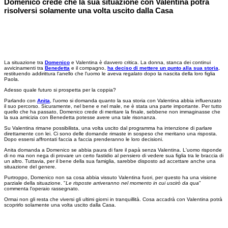
Domenico crede che la sua situazione con Valentina potrà
risolversi solamente una volta uscito dalla Casa
La situazione tra
Domenico
e Valentina è davvero critica. La donna, stanca dei continui
avvicinamenti tra
Benedetta
e il compagno,
ha deciso di mettere un punto alla sua storia
,
restituendo addirittura l'anello che l'uomo le aveva regalato dopo la nascita della loro figlia
Paola.
Adesso quale futuro si prospetta per la coppia?
Parlando con
Anita
, l'uomo si domanda quanto la sua storia con Valentina abbia influenzato
il suo percorso. Sicuramente, nel bene e nel male, ne è stata una parte importante. Per tutto
quello che ha passato, Domenico crede di meritare la finale, sebbene non immaginasse che
la sua amicizia con Benedetta potesse avere una tale risonanza.
Su Valentina rimane possibilista, una volta uscito dal programma ha intenzione di parlare
direttamente con lei. Ci sono delle domande rimaste in sospeso che meritano una risposta.
Dopo essersi affrontati faccia a faccia prenderanno le loro decisioni.
Anita domanda a Domenico se abbia paura di fare il papà senza Valentina. L'uomo risponde
di no ma non nega di provare un certo fastidio al pensiero di vedere sua figlia tra le braccia di
un altro. Tuttavia, per il bene della sua famiglia, sarebbe disposto ad accettare anche una
situazione del genere.
Purtroppo, Domenico non sa cosa abbia vissuto Valentina fuori, per questo ha una visione
parziale della situazione. "
Le risposte arriveranno nel momento in cui uscirò da qua
"
commenta l'operaio rassegnato.
Ormai non gli resta che viversi gli ultimi giorni in tranquillità. Cosa accadrà con Valentina potrà
scoprirlo solamente una volta uscito dalla Casa.