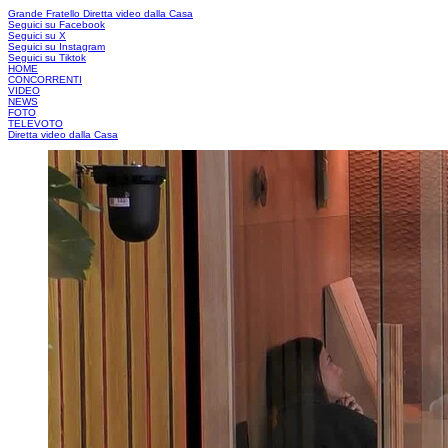
Grande Fratello
Diretta video dalla Casa
Seguici su Facebook
Seguici su X
Seguici su Instagram
Seguici su Tiktok
HOME
CONCORRENTI
VIDEO
NEWS
FOTO
TELEVOTO
Diretta video dalla Casa