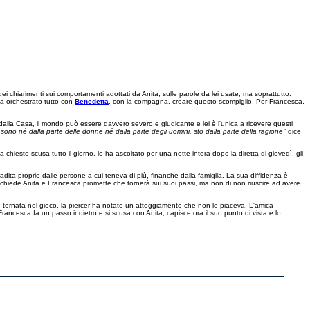
i chiarimenti sui comportamenti adottati da Anita, sulle parole da lei usate, ma soprattutto:
a orchestrato tutto con
Benedetta
, con la compagna, creare questo scompiglio. Per Francesca,
 dalla Casa, il mondo può essere davvero severo e giudicante e lei è l'unica a ricevere questi
ono né dalla parte delle donne né dalla parte degli uomini, sto dalla parte della ragione"
dice
hiesto scusa tutto il giorno, lo ha ascoltato per una notte intera dopo la diretta di giovedì, gli
dita proprio dalle persone a cui teneva di più, finanche dalla famiglia. La sua diffidenza è
 chiede Anita e Francesca promette che tornerà sui suoi passi, ma non di non riuscire ad avere
tornata nel gioco, la piercer ha notato un atteggiamento che non le piaceva. L'amica
rancesca fa un passo indietro e si scusa con Anita, capisce ora il suo punto di vista e lo
IASET INFINITY
CORPORATE
PRIVACY
COOKIE