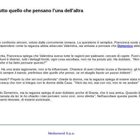
tto quello che pensano l'una dell'altra
un confronto sincero, voluto dalla concorrente romana. La questione è semplice, Francesca vuole de
prendere come la ragazza abbia attaccato Valentina, sia arrivata a pensare che
Domenico
abbi
rita, Francesca spiega che Valentina aveva tutte le ragioni per palesarsi, cercare di capire. Fuori
ri è diverso, tutti i dettagli forniti, ogni cosa ascoltata, non ne ha potuto più. Ha dubitato.
"Non s
 che ti ha fatto pensare questo?"
Ha una testa ragionante, non si fa influenzare. Chiarisce di aver chiesto scusa a Domenico, gli ha c
o sempre il marcio, preferisco dire quello che penso, se mi sbaglio faccio un passo indietro".
modo? Proprio tu che sei così profonda"
chiede la donna, ma la ragazza spiega di essere stata tra
ncesca che non si integra con le donne della Casa. "Vieni da noi, stai con noi, non te ne andare"
do Domenico, ma la ragazza spiega di aver dubitato anche di Grazia, che è sua amica. Quando è 
tanata da lei, le ho chiarito i miei pensieri, sono così, sono diretta",
Nell'ascoltare queste parole, F
si ritrovate, di essersi avvicinate.
MED
ritti riservati - Per la pubblicità
Mediamond S.p.a.
€ 500.000.007,00 int. vers. - Registro delle Imprese di Roma, C.F.06921720154