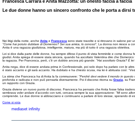
Francesca Carrara e Anita Mazzotta: un onesto faccia a faccia
Le due donne hanno un sincero confronto che le porta a dirsi tu
Nei litigi della notte, anche
Anita
e
Francesca
sono state travolte e si ritrovano in salone per 
"Come hai potuto dubitare di Domenico? Sei sua amica, lo conosci".
La donna non riesce a com
Anita è una ragazza giudiziosa, intelligente, matura, ma più di tutto è una ragazza obiettiva.
Lei si dice dalla parte delle donne, ha sempre difeso il punto di vista femminile e come donna fe
giudizi. Anita spiega di essere stata sincera, quando ha ascoltato Valentina dire che Domenico fuo
la ragazza. Per Francesca, però, c'è un dubbio ancora più grande:
"Hai ascoltato Grazia? È lei
Anita nega, dice di essere andata prima in Confessionale, poi solo dopo ha parlato con le altre. 
è stato accanto e gli sarà accanto. Ha dubitato e ha chiesto scusa, ma lei è abituata così:
"Ved
La stima che Francesca ha di Anita la fa commuovere:
"Perché devi vedere il mondo in questo 
profonda e radicata e non può pensarla diversamente. Poi il discorso ritorna su
Grazia
, su Fra
un rapporto con Grazia.
Grazia diviene un nuovo punto di discorso. Francesca ha pensato che Anita fosse falsa traden
sembrava voler andare d'accordo con tutti, cercava sempre la sua approvazione:
"Mi sono allon
comprende. Le due donne si abbracciano e continuano a parlare di loro stesse, sperando di esser
Come si vota
mediaset infinity
Copyright © 1999-2026 RTI S.p.A. Direzione Business Digital - P.Iva 03976881007 - Tutti i di
RTI spa, Gruppo Mediaset - Sede legale: 00187 Roma Largo del Nazareno 8 - Cap. Soc. 