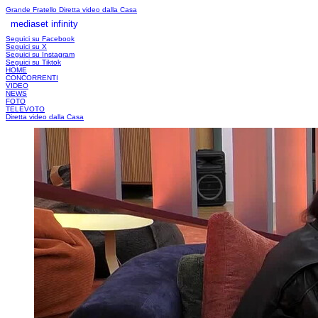
Grande Fratello
Diretta video dalla Casa
mediaset infinity
LOGIN
Seguici su Facebook
Seguici su X
Seguici su Instagram
Seguici su Tiktok
HOME
CONCORRENTI
VIDEO
NEWS
FOTO
TELEVOTO
Diretta video dalla Casa