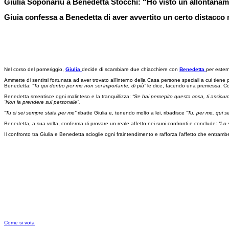
Giulia Soponariu a Benedetta Stocchi: “Ho visto un allontana
Giuia confessa a Benedetta di aver avvertito un certo distacco n
Nel corso del pomeriggio,
Giulia
decide di scambiare due chiacchiere con
Benedetta
per estern
Ammette di sentirsi fortunata ad aver trovato all'interno della Casa persone speciali a cui tie
Benedetta:
“Tu qui dentro per me non sei importante, di più”
le dice, facendo una premessa. Co
Benedetta smentisce ogni malinteso e la tranquillizza:
“Se hai percepito questa cosa, ti assicur
“Non la prendere sul personale”.
“Tu ci sei sempre stata per me”
ribatte Giulia e, tenendo molto a lei, ribadisce
“Tu, per me, qui se
Benedetta, a sua volta, conferma di provare un reale affetto nei suoi confronti e conclude:
“Lo 
Il confronto tra Giulia e Benedetta scioglie ogni fraintendimento e rafforza l'affetto che entrambe
Come si vota