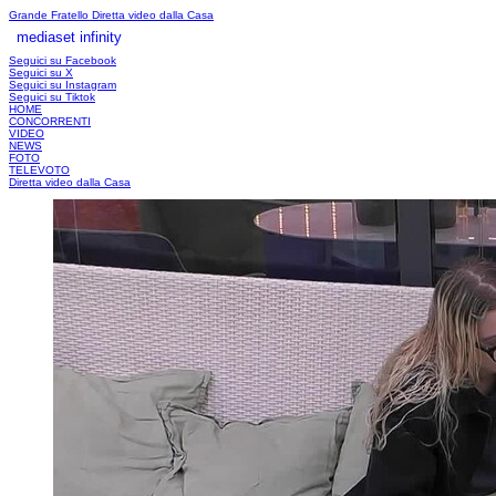
Grande Fratello
Diretta video dalla Casa
mediaset infinity
LOGIN
Seguici su Facebook
Seguici su X
Seguici su Instagram
Seguici su Tiktok
HOME
CONCORRENTI
VIDEO
NEWS
FOTO
TELEVOTO
Diretta video dalla Casa