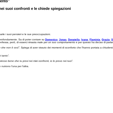
mento”
ei suoi confronti e le chiede spiegazioni
arle i suoi pensieri e le sue preoccupazioni.
ne profondamente. Sa di poter contare su
Domenico
,
Jonas
,
Donatella
,
Ivana
,
Flaminia
,
Grazia
,
S
nfessa, però, di esserci rimasta male per un suo comportamento e per questo ha deciso di parla
o che non è così”.
Spiega di aver vissuto dei momenti di sconforto che l'hanno portata a chiudersi
i tanto”.
stesso bene che tu provi nei miei confronti, io lo provo nei tuoi”.
 nutrono l'una per l'altra.