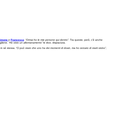
imone
e
Francesca
:
“Ormai ho le mie persone qui dentro”
. Tra queste, però, c'è anche
rgliene.
“Ho visto un allontanamento”
le dice, dispiaciuta.
 in sé stessa.
“Ci può stare che uno ha dei momenti di down, ma ho cercato di starti vicino”,