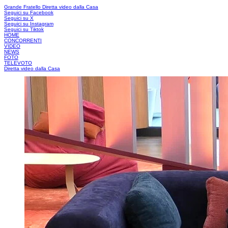
Grande Fratello
Diretta video dalla Casa
Seguici su Facebook
Seguici su X
Seguici su Instagram
Seguici su Tiktok
HOME
CONCORRENTI
VIDEO
NEWS
FOTO
TELEVOTO
Diretta video dalla Casa