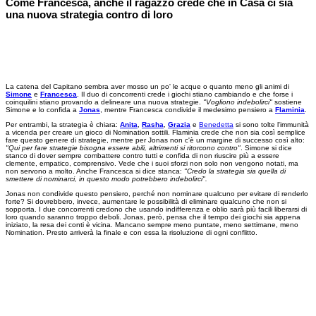
Come Francesca, anche il ragazzo crede che in Casa ci sia
una nuova strategia contro di loro
La catena del Capitano sembra aver mosso un po' le acque o quanto meno gli animi di
Simone
e
Francesca
. Il duo di concorrenti crede i giochi stiano cambiando e che forse i
coinquilini stiano provando a delineare una nuova strategie.
"Vogliono indebolirci"
sostiene
Simone e lo confida a
Jonas
, mentre Francesca condivide il medesimo pensiero a
Flaminia
.
Per entrambi, la strategia è chiara:
Anita
,
Rasha
,
Grazia
e
Benedetta
si sono tolte l'immunità
a vicenda per creare un gioco di Nomination sottili. Flaminia crede che non sia così semplice
fare questo genere di strategie, mentre per Jonas non c'è un margine di successo così alto:
"Qui per fare strategie bisogna essere abili, altrimenti si ritorcono contro"
. Simone si dice
stanco di dover sempre combattere contro tutti e confida di non riuscire più a essere
clemente, empatico, comprensivo. Vede che i suoi sforzi non solo non vengono notati, ma
non servono a molto. Anche Francesca si dice stanca:
"Credo la strategia sia quella di
smettere di nominarci, in questo modo potrebbero indebolirci".
Jonas non condivide questo pensiero, perché non nominare qualcuno per evitare di renderlo
forte? Si dovrebbero, invece, aumentare le possibilità di eliminare qualcuno che non si
sopporta. I due concorrenti credono che usando indifferenza e oblio sarà più facili liberarsi di
loro quando saranno troppo deboli. Jonas, però, pensa che il tempo dei giochi sia appena
iniziato, la resa dei conti è vicina. Mancano sempre meno puntate, meno settimane, meno
Nomination. Presto arriverà la finale e con essa la risoluzione di ogni conflitto.