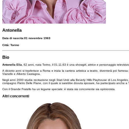
Antonella
Data di nascita:
01 novembre 1963
Città:
Torino
Bio
Antonella Elia
, 62 anni, nata Torino, il 01.11.63 è una showgirl, attrice e personaggio televisivo
A diciotto anni si trasferisce a Roma e inizia la carriera artistica a teatro, diventerà poi fam
Vianello e Alberto Castagna.
Negli anni 2000 studia recitazione negli Stati Uniti alla Beverly Hills Playhouse di Los Angeles. 
compagno Pietro Delle Piane, con il quale si sarebbe dovuta sposare, ha partecipato anche a 
Con il Grande Fratello ha un legame speciale: è stata sia concorrente sia opinionista.
Altri concorrenti