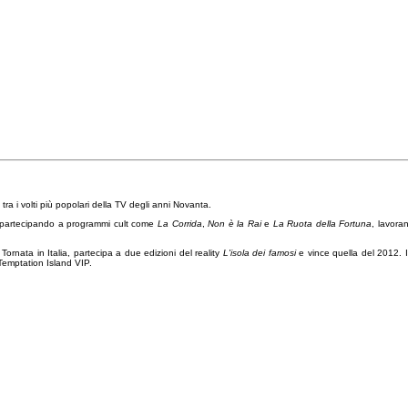
 tra i volti più popolari della TV degli anni Novanta.
osa partecipando a programmi cult come
La Corrida
,
Non è la Rai
e
La Ruota della Fortuna
, lavora
Tornata in Italia, partecipa a due edizioni del reality
L'isola dei famosi
e vince quella del 2012.
Temptation Island VIP.