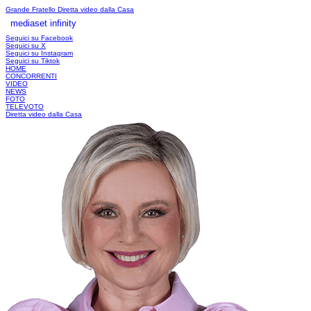
Grande Fratello
Diretta video dalla Casa
mediaset infinity
LOGIN
Seguici su Facebook
Seguici su X
Seguici su Instagram
Seguici su Tiktok
HOME
CONCORRENTI
VIDEO
NEWS
FOTO
TELEVOTO
Diretta video dalla Casa