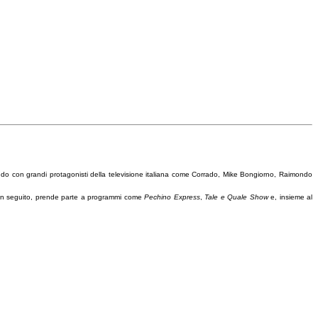
ndo con grandi protagonisti della televisione italiana come Corrado, Mike Bongiorno, Raimondo
 In seguito, prende parte a programmi come
Pechino Express
,
Tale e Quale Show
e, insieme al