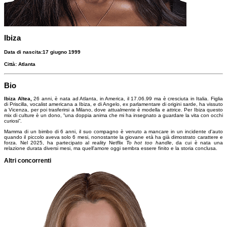
Ibiza
Data di nascita:
17 giugno 1999
Città:
Atlanta
Bio
Ibiza Altea,
26 anni, è nata
ad Atlanta, in America, il 17.06.99 ma è cresciuta in Italia. Figlia
di Priscilla, vocalist americana a Ibiza, e di Angelo, ex parlamentare di origini sarde, ha vissuto
a Vicenza, per poi trasferirsi a Milano, dove attualmente è modella e attrice. Per Ibiza questo
mix di culture è un dono, “una doppia anima che mi ha insegnato a guardare la vita con occhi
curiosi”.
Mamma di un bimbo di 6 anni, il suo compagno è venuto a mancare in un incidente d'auto
quando il piccolo aveva solo 6 mesi, nonostante la giovane età ha già dimostrato carattere e
forza. Nel 2025, ha partecipato al reality Netflix
To hot too handle
, da cui è nata una
relazione durata diversi mesi, ma quell'amore oggi sembra essere finito e la storia conclusa.
Altri concorrenti