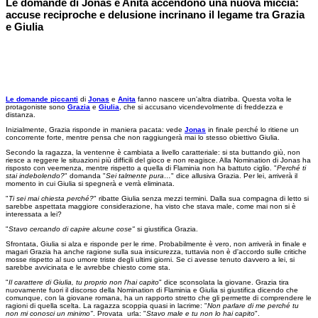
Le domande di Jonas e Anita accendono una nuova miccia:
accuse reciproche e delusione incrinano il legame tra Grazia
e Giulia
Le domande piccanti
di
Jonas
e
Anita
fanno nascere un'altra diatriba. Questa volta le
protagoniste sono
Grazia
e
Giulia
, che si accusano vicendevolmente di freddezza e
distanza.
Inizialmente, Grazia risponde in maniera pacata: vede
Jonas
in finale perché lo ritiene un
concorrente forte, mentre pensa che non raggiungerà mai lo stesso obiettivo Giulia.
Secondo la ragazza, la ventenne è cambiata a livello caratteriale: si sta buttando giù, non
riesce a reggere le situazioni più difficili del gioco e non reagisce. Alla Nomination di Jonas ha
risposto con veemenza, mentre rispetto a quella di Flaminia non ha battuto ciglio. "
Perché ti
stai indebolendo?
" domanda "
Sei talmente pura…
" dice allusiva Grazia. Per lei, arriverà il
momento in cui Giulia si spegnerà e verrà eliminata.
"
Ti sei mai chiesta perché?
" ribatte Giulia senza mezzi termini. Dalla sua compagna di letto si
sarebbe aspettata maggiore considerazione, ha visto che stava male, come mai non si è
interessata a lei?
"
Stavo cercando di capire alcune cose"
si giustifica Grazia.
Sfrontata, Giulia si alza e risponde per le rime. Probabilmente è vero, non arriverà in finale e
magari Grazia ha anche ragione sulla sua insicurezza, tuttavia non è d'accordo sulle critiche
mosse rispetto al suo umore triste degli ultimi giorni. Se ci avesse tenuto davvero a lei, si
sarebbe avvicinata e le avrebbe chiesto come sta.
"
Il carattere di Giulia, tu proprio non l'hai capito
" dice sconsolata la giovane. Grazia tira
nuovamente fuori il discorso della Nomination di Flaminia e Giulia si giustifica dicendo che
comunque, con la giovane romana, ha un rapporto stretto che gli permette di comprendere le
ragioni di quella scelta. La ragazza scoppia quasi in lacrime: "
Non parlare di me perché tu
non mi conosci un minimo"
. Provata urla: "
Stavo male e tu non lo hai capito
".