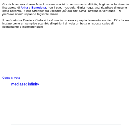
Grazia la accusa di aver fatto lo stesso con lei. In un momento difficile, la giovane ha ricevuto
il supporto di
Anita
e
Benedetta
, non il suo. Incredula, Giulia nega, anzi ribadisce di esserle
stata accanto.
"Il mio carattere sta uscendo più ora che prima"
afferma la ventenne. "
Ti
preferivo prima
" risponde tagliente Grazia.
Il confronto tra Grazia e Giulia si trasforma in un vero e proprio terremoto emotivo. Ciò che era
iniziato come un semplice scambio di opinioni si rivela un botta e risposta carico di
risentimento e incomprensioni.
Come si vota
mediaset infinity
MEDIASET INFINITY
CORPORATE
PRIVACY
COOKIE