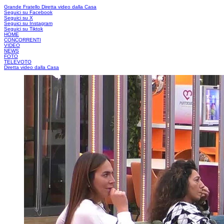
Grande Fratello
Diretta video dalla Casa
Seguici su Facebook
Seguici su X
Seguici su Instagram
Seguici su Tiktok
HOME
CONCORRENTI
VIDEO
NEWS
FOTO
TELEVOTO
Diretta video dalla Casa